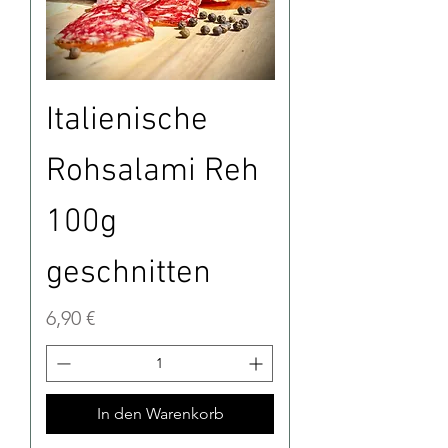
Italienische
Rohsalami Reh
100g
geschnitten
Preis
6,90 €
In den Warenkorb