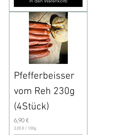
In den Warenkorb
Pfefferbeisser
vom Reh 230g
(4Stück)
Preis
6,90 €
3,00 €
/
100g
3