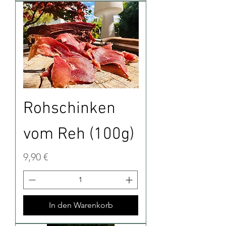
Rohschinken
vom Reh (100g)
Preis
9,90 €
In den Warenkorb