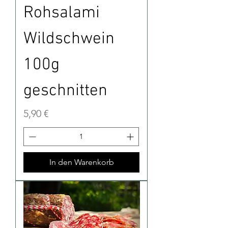
Rohsalami
Wildschwein
100g
geschnitten
Preis
5,90 €
In den Warenkorb