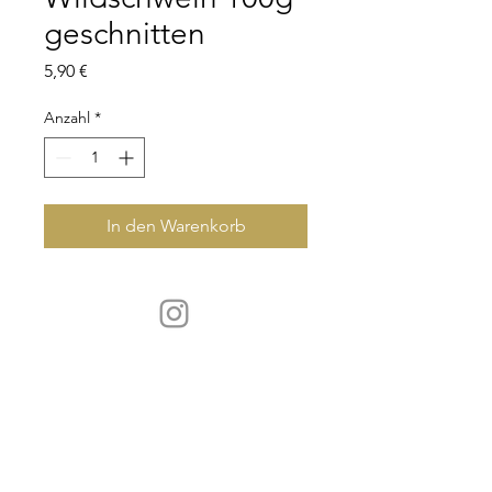
geschnitten
Preis
5,90 €
Anzahl
*
In den Warenkorb
KONTAKT
servus@schick-wild.de
Tel.:
+49 (0)8341 - 960 33 81
ÖFFNUNGSZEITEN
telefonisch Mo - Sa 08.00 Uhr - 17.00 Uhr